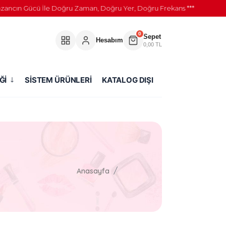
ancın Gücü İle Doğru Zaman, Doğru Yer, Doğru Frekans ***
0
Sepet
Hesabım
0,00 TL
Ğİ
SİSTEM ÜRÜNLERİ
KATALOG DIŞI
Anasayfa