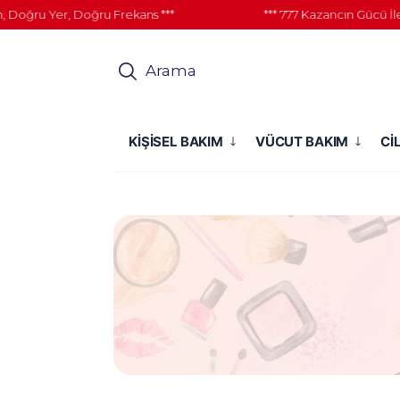
oğru Yer, Doğru Frekans ***
*** 777 Kazancın Gücü İle 
Arama
KİŞİSEL BAKIM
VÜCUT BAKIM
Cİ