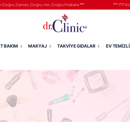
Doğru Zaman, Doğru Yer, Doğru Frekans ***
*** 777 Kaz
LT BAKIM
MAKYAJ
TAKVİYE GIDALAR
EV TEMİZLİ