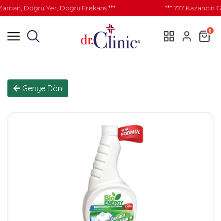
aman, Doğru Yer, Doğru Frekans ***
*** 777 Kazancın G
0
Geriye Dön