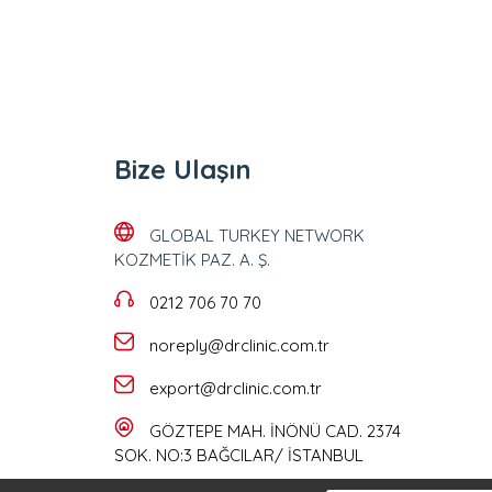
Bize Ulaşın
GLOBAL TURKEY NETWORK
KOZMETİK PAZ. A. Ş.
0212 706 70 70
noreply@drclinic.com.tr
export@drclinic.com.tr
GÖZTEPE MAH. İNÖNÜ CAD. 2374
SOK. NO:3 BAĞCILAR/ İSTANBUL