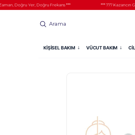
n, Doğru Yer, Doğru Frekans ***
*** 777 Kazancın Gücü 
Arama
KİŞİSEL BAKIM
VÜCUT BAKIM
Cİ