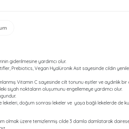
rum
erinin giderilmesine yardımcı olur.
tifler, Prebiotics, Vegan Hyalüronik Asit sayesinde cildin yeni
lanmış Vitamin C sayesinde cilt tonunu eşitler ve aydınlık bir 
indeki siyah noktaların oluşumunu engellemeye yardımcı olur.
ygundur.
 lekeleri, doğum sonrası lekeler ve yaşa bağlı lekelerde de kulla
 olmak üzere temizlenmiş cilde 3 damla damlatarak dairesel
ız.