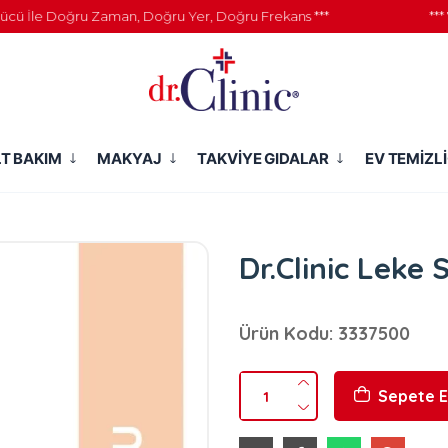
İle Doğru Zaman, Doğru Yer, Doğru Frekans ***
*** 777 
LT BAKIM
MAKYAJ
TAKVİYE GIDALAR
EV TEMİZLİ
Dr.Clinic Leke
Ürün Kodu: 3337500
Sepete E