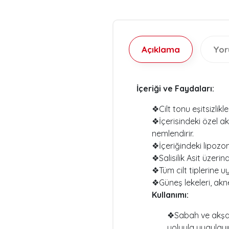
Açıklama
Yo
İçeriği ve Faydaları:
❖Cilt tonu eşitsizlikl
❖İçerisindeki özel ak
nemlendirir.
❖İçeriğindeki lipozom
❖Salisilik Asit üzer
❖Tüm cilt tiplerine u
❖Güneş lekeleri, akne
Kullanımı:
❖Sabah ve akşam
yoluyla uygulayın