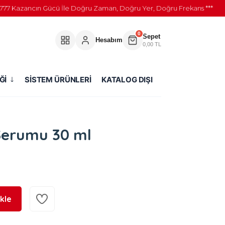
Kazancın Gücü İle Doğru Zaman, Doğru Yer, Doğru Frekans ***
0
Sepet
Hesabım
0,00 TL
Ğİ
SİSTEM ÜRÜNLERİ
KATALOG DIŞI
 Serumu 30 ml
kle