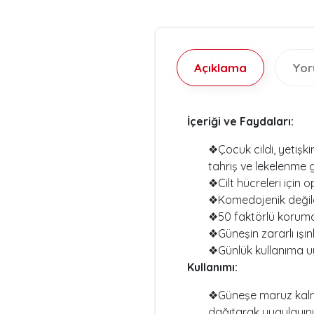
Açıklama
Yo
İçeriği ve Faydaları:
❖Çocuk cildi, yetişk
tahriş ve lekelenme 
❖Cilt hücreleri için
❖Komedojenik değildi
❖50 faktörlü koruma e
❖Güneşin zararlı ışın
❖Günlük kullanıma u
Kullanımı:
❖Güneşe maruz kalma
dağıtarak uygulayını