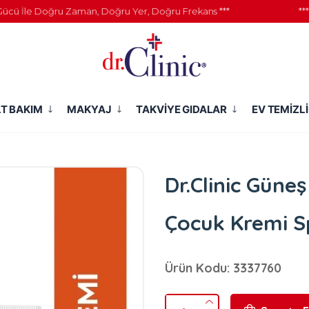
İle Doğru Zaman, Doğru Yer, Doğru Frekans ***
*** 777 
LT BAKIM
MAKYAJ
TAKVİYE GIDALAR
EV TEMİZLİ
Dr.Clinic Güne
Çocuk Kremi S
Ürün Kodu: 3337760