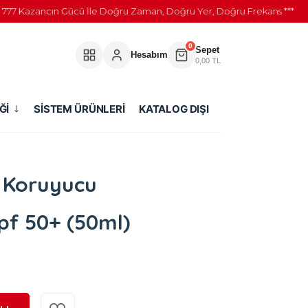
Kazancın Gücü İle Doğru Zaman, Doğru Yer, Doğru Frekans ***
0
Sepet
Hesabım
0,00 TL
Ğİ
SİSTEM ÜRÜNLERİ
KATALOG DIŞI
ş Koruyucu
pf 50+ (50ml)