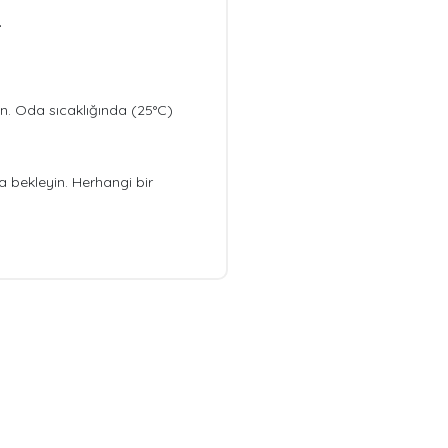
.
pın. Oda sıcaklığında (25°C)
 bekleyin. Herhangi bir