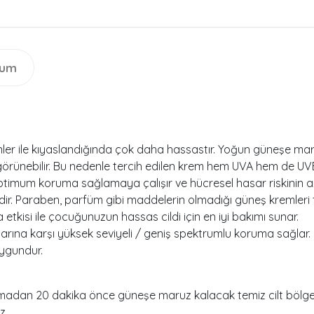
rum
inler ile kıyaslandığında çok daha hassastır. Yoğun güneşe ma
görünebilir. Bu nedenle tercih edilen krem hem UVA hem de UVB
 optimum koruma sağlamaya çalışır ve hücresel hasar riskinin az
r. Paraben, parfüm gibi maddelerin olmadığı güneş kremleri te
tkisi ile çocuğunuzun hassas cildi için en iyi bakımı sunar.
larına karşı yüksek seviyeli / geniş spektrumlu koruma sağlar.
ygundur.
dan 20 dakika önce güneşe maruz kalacak temiz cilt bölgel
z.