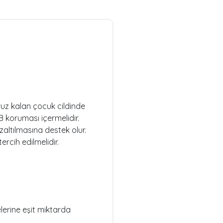
ruz kalan çocuk cildinde
 koruması içermelidir.
altılmasına destek olur.
rcih edilmelidir.
erine eşit miktarda