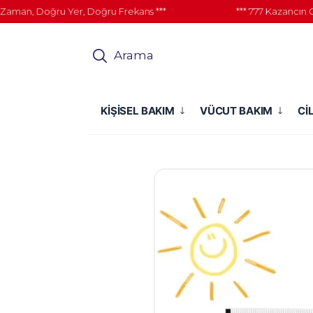
n, Doğru Yer, Doğru Frekans ***
*** 777 Kazancın Gücü 
Arama
KİŞİSEL BAKIM
VÜCUT BAKIM
Cİ