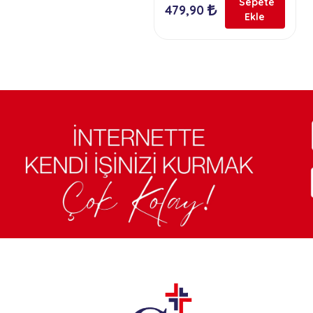
Sepete
479,90
Ekle