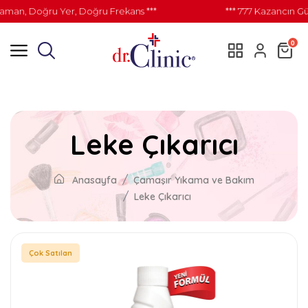
man, Doğru Yer, Doğru Frekans ***
*** 777 Kazancın Gü
0
Leke Çıkarıcı
Anasayfa
Çamaşır Yıkama ve Bakım
Leke Çıkarıcı
Çok Satılan