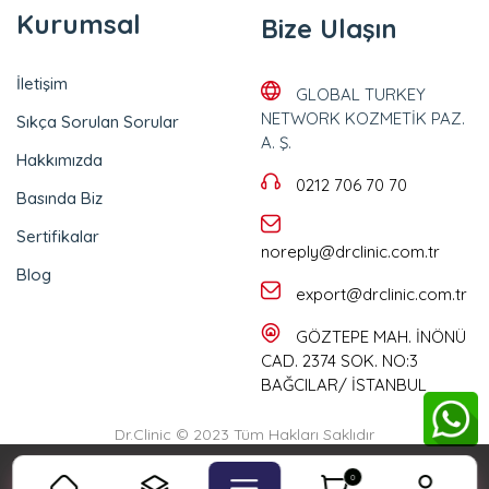
Kurumsal
Bize Ulaşın
İletişim
GLOBAL TURKEY
NETWORK KOZMETİK PAZ.
Sıkça Sorulan Sorular
A. Ş.
Hakkımızda
0212 706 70 70
Basında Biz
Sertifikalar
noreply@drclinic.com.tr
Blog
export@drclinic.com.tr
GÖZTEPE MAH. İNÖNÜ
CAD. 2374 SOK. NO:3
BAĞCILAR/ İSTANBUL
Dr.Clinic © 2023 Tüm Hakları Saklıdır
Çerez Politikası incelemek için
tıklayınız
0