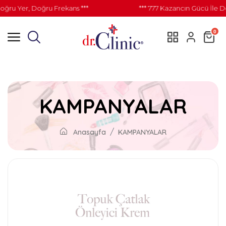
u Yer, Doğru Frekans ***
*** 777 Kazancın Gücü İle Doğ
0
KAMPANYALAR
Anasayfa
KAMPANYALAR