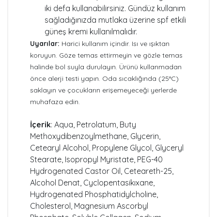
iki defa kullanabilirsiniz. Gündüz kullanım
sağladığınızda mutlaka üzerine spf etkili
güneş kremi kullanılmalıdır.
Uyarılar:
Harici kullanım içindir. Isı ve ışıktan
koruyun. Göze temas ettirmeyin ve gözle temas
halinde bol suyla durulayın. Ürünü kullanmadan
önce alerji testi yapın. Oda sıcaklığında (25°C)
saklayın ve çocukların erişemeyeceği yerlerde
muhafaza edin.
İçerik
: Aqua, Petrolatum, Buty
Methoxydibenzoylmethane, Glycerin,
Cetearyl Alcohol, Propylene Glycol, Glyceryl
Stearate, Isopropyl Myristate, PEG-40
Hydrogenated Castor Oil, Ceteareth-25,
Alcohol Denat, Cyclopentasikıxane,
Hydrogenated Phosphatidylcholine,
Cholesterol, Magnesium Ascorbyl