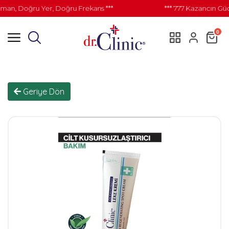
n, Doğru Yer, Doğru Frekans ***
*** 777 Kazancın Gücü
0
Geriye Dön