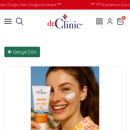
, Doğru Yer, Doğru Frekans ***
*** 777 Kazancın Gücü İ
0
Geriye Dön