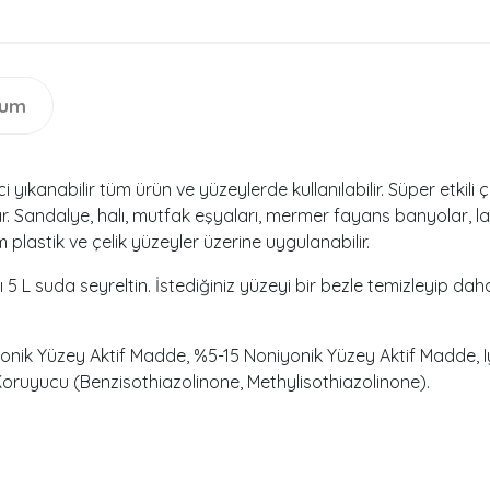
rum
 yıkanabilir tüm ürün ve yüzeylerde kullanılabilir. Süper etkili 
. Sandalye, halı, mutfak eşyaları, mermer fayans banyolar, la
lastik ve çelik yüzeyler üzerine uygulanabilir.
ı 5 L suda seyreltin. İstediğiniz yüzeyi bir bezle temizleyip da
onik Yüzey Aktif Madde, %5-15 Noniyonik Yüzey Aktif Madde, I
oruyucu (Benzisothiazolinone, Methylisothiazolinone).