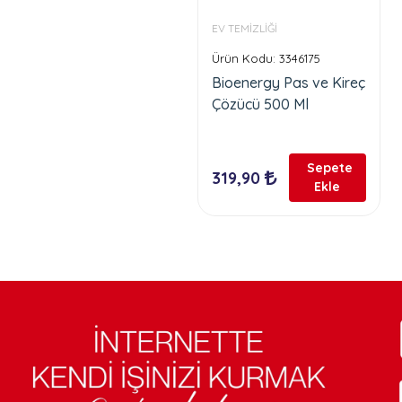
EV TEMİZLİĞİ
Ürün Kodu: 3346175
Bioenergy Pas ve Kireç
Çözücü 500 Ml
Sepete
319,90
Ekle