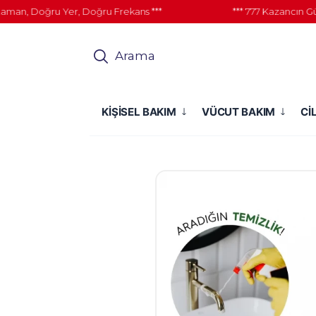
, Doğru Yer, Doğru Frekans ***
*** 777 Kazancın Gücü İ
Arama
KİŞİSEL BAKIM
VÜCUT BAKIM
Cİ