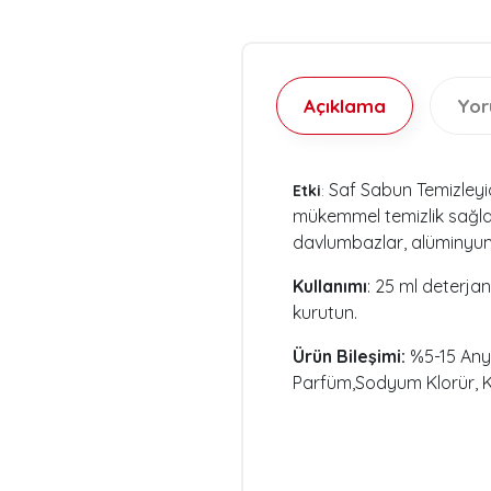
Açıklama
Yo
Saf Sabun Temizleyici
Etki
:
mükemmel temizlik sağlar
davlumbazlar, alüminyum p
Kullanımı
: 25 ml deterjan
kurutun.
Ürün Bileşimi:
%5-15 Any
Parfüm,Sodyum Klorür, K