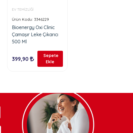
EV TEMİZLİĞİ
Ürün Kodu: 3346229
Bioenergy Oxi Clinic
Çamaşır Leke Çıkarıcı
500 Ml
Sepete
399,90
Ekle