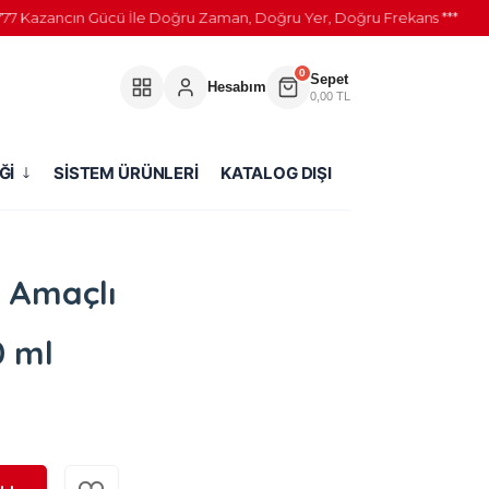
azancın Gücü İle Doğru Zaman, Doğru Yer, Doğru Frekans ***
0
Sepet
Hesabım
0,00 TL
Ğİ
SİSTEM ÜRÜNLERİ
KATALOG DIŞI
 Amaçlı
0 ml