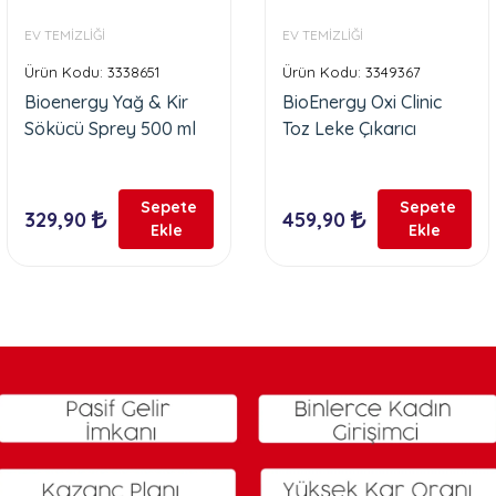
EV TEMİZLİĞİ
EV TEMİZLİĞİ
Ürün Kodu: 3338651
Ürün Kodu: 3349367
Bioenergy Yağ & Kir
BioEnergy Oxi Clinic
Sökücü Sprey 500 ml
Toz Leke Çıkarıcı
Sepete
Sepete
329,90
459,90
Ekle
Ekle