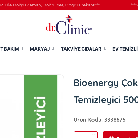
le Doğru Zaman, Doğru Yer, Doğru Frekans ***
*** 777 K
LT BAKIM
MAKYAJ
TAKVİYE GIDALAR
EV TEMİZLİ
Bioenergy Çok
Temizleyici 50
Ürün Kodu: 3338675