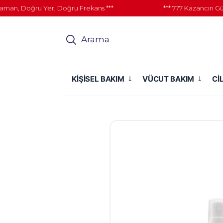
, Doğru Yer, Doğru Frekans ***
*** 777 Kazancın Gücü İ
Arama
KİŞİSEL BAKIM
VÜCUT BAKIM
Cİ