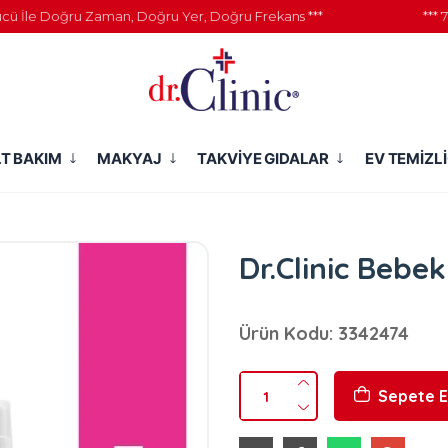
le Doğru Zaman, Doğru Yer, Doğru Frekans ***
*** 777 K
LT BAKIM
MAKYAJ
TAKVİYE GIDALAR
EV TEMİZLİ
Dr.Clinic Bebek
Ürün Kodu: 3342474
Sepete E