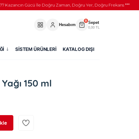
azancın Gücü İle Doğru Zaman, Doğru Yer, Doğru Frekans ***
0
Sepet
Hesabım
0,00 TL
Ğİ
SİSTEM ÜRÜNLERİ
KATALOG DIŞI
 Yağı 150 ml
kle