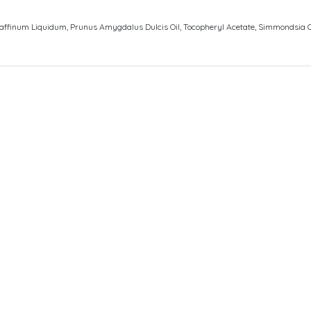
ffinum Liquidum, Prunus Amygdalus Dulcis Oil, Tocopheryl Acetate, Simmondsia Ch