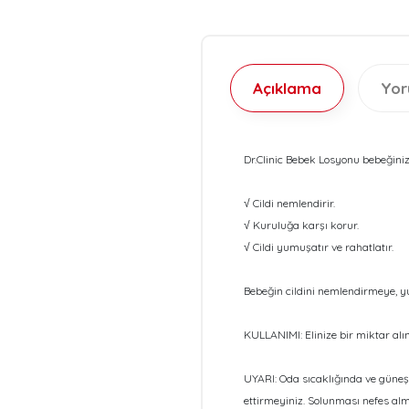
Açıklama
Yo
Dr.Clinic Bebek Losyonu bebeğinizin
√ Cildi nemlendirir.
√ Kuruluğa karşı korur.
√ Cildi yumuşatır ve rahatlatır.
Bebeğin cildini nemlendirmeye, 
KULLANIMI: Elinize bir miktar alın
UYARI: Oda sıcaklığında ve güneş 
ettirmeyiniz. Solunması nefes alm