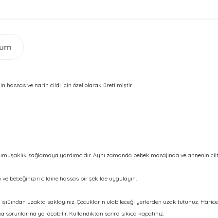
rum
 hassas ve narin cildi için özel olarak üretilmiştir.
yumuşaklık sağlamaya yardımcıdır. Aynı zamanda bebek masajında ve annenin cilt b
 ve bebeğinizin cildine hassas bir şekilde uygulayın.
ışıüından uzakta saklayınız. Çocukların ulabileceği yerlerden uzak tutunuz. Haricen
a sorunlarına yol açabilir. Kullandıktan sonra sıkıca kapatınız.