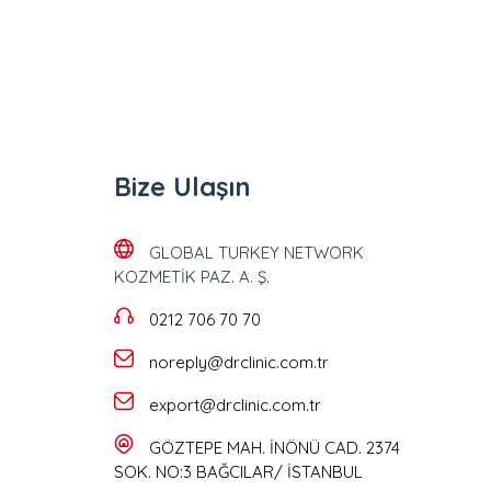
Bize Ulaşın
GLOBAL TURKEY NETWORK
KOZMETİK PAZ. A. Ş.
0212 706 70 70
noreply@drclinic.com.tr
export@drclinic.com.tr
GÖZTEPE MAH. İNÖNÜ CAD. 2374
SOK. NO:3 BAĞCILAR/ İSTANBUL