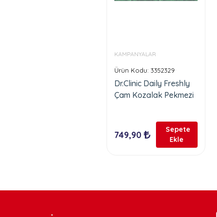
KAMPANYALAR
Ürün Kodu: 3352329
Dr.Clinic Daily Freshly
Çam Kozalak Pekmezi
Sepete
749,90
Ekle