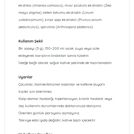
ekstresi (Ananas comosus), mısır püskülü ekstraktı (Zea
mays stigma), keten tohumu ekstraktı (Linum
usitatissimum), kiraz sapı ekstraktı (Prunus avium
pedunculus), spirulina (Arthrospira platensis).
Kullanım Şekli
Bir saşeyi (3 g),
150–200 ml sıcak suya veya süte
ekleyerek karıştırın.
Ilındıktan sonra tüketin.
İsteğe bağlı olarak soğuk kahve şeklinde de hazırlanabilir.
Uyarılar
Çocuklar, hamile/emziren kadınlar ve kafeine duyarlı
kişiler için önerilmez.
Kalp-damar hastalığı, hipertansiyon, kronik hastalık veya
ilaç kullanımı durumlarında doktorunuza danışınız.
Önerilen günlük porsiyonu aşmayınız.
Takviye edici gıda değildir; kahve bazlı içecektir.