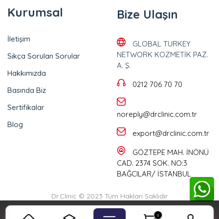
Kurumsal
Bize Ulaşın
İletişim
GLOBAL TURKEY
NETWORK KOZMETİK PAZ.
Sıkça Sorulan Sorular
A. Ş.
Hakkımızda
0212 706 70 70
Basında Biz
Sertifikalar
noreply@drclinic.com.tr
Blog
export@drclinic.com.tr
GÖZTEPE MAH. İNÖNÜ
CAD. 2374 SOK. NO:3
BAĞCILAR/ İSTANBUL
Dr.Clinic © 2023 Tüm Hakları Saklıdır
Çerez Politikası incelemek için
tıklayınız
0