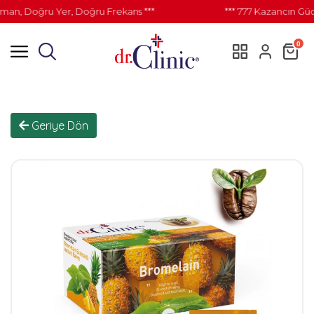
an, Doğru Yer, Doğru Frekans ***
*** 777 Kazancın Gücü
0
Geriye Dön