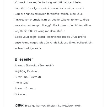
Kahve, kahve keyfini fonksiyonel bitkisel içeriklerle
birleştirir. Brezilya menşeli instant kahvenin aromatik
yapısı, ananas notasının ferahlatıcı etkisiyle buluşur.
İlave edilen bromelain, mısır püskülü, keten tohumu, kiraz
sapı ekstresi ve spirulina, günlük kahve rutininizi lezzetli ve
keyifli bir bitkisel karışıma dönüştürür.
Sıcak veya soğuk olarak hazırlanabilen bu ürün, pratik
saşe formu sayesinde gün içinde kolayca tüketilebilecek bir
kahve bazlı içecektir.
Bileşenler
Ananas Ekstraktı (Bromelain)
Yeşil Çay Ekstraktı
Kiraz Sapı Ekstraktı
İnülin (Lif)
Ananas Aroması
Spirulina
İÇERİK:
Brezilya kahvesi (instant kahve), bromelain