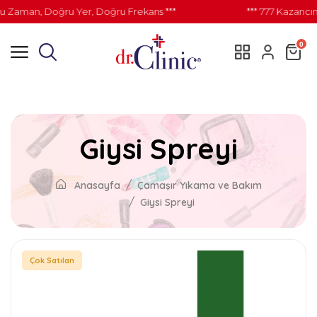
u Zaman, Doğru Yer, Doğru Frekans ***
*** 777 Kazancın
0
Giysi Spreyi
Anasayfa
Çamaşır Yıkama ve Bakım
Giysi Spreyi
Çok Satılan