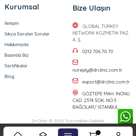
Kurumsal
Bize Ulaşın
İletişim
GLOBAL TURKEY
NETWORK KOZMETİK PAZ.
Sıkça Sorulan Sorular
A. Ş.
Hakkımızda
0212 706 70 70
Basında Biz
Sertifikalar
noreply@drclinic.com.tr
Blog
export@drclinic.com.tr
GÖZTEPE MAH. İNÖNÜ
CAD. 2374 SOK. NO:3
BAĞCILAR/ İSTANBUL
Dr.Clinic © 2023 Tüm Hakları Saklıdır
Çerez Politikası incelemek için
tıklayınız
0