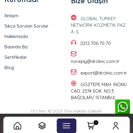
Bize Ulaşın
İletişim
GLOBAL TURKEY
NETWORK KOZMETİK PAZ.
Sıkça Sorulan Sorular
A. Ş.
Hakkımızda
0212 706 70 70
Basında Biz
Sertifikalar
noreply@drclinic.com.tr
Blog
export@drclinic.com.tr
GÖZTEPE MAH. İNÖNÜ
CAD. 2374 SOK. NO:3
BAĞCILAR/ İSTANBUL
Dr.Clinic © 2023 Tüm Hakları Saklıdır
Çerez Politikası incelemek için
tıklayınız
0
Takip Et
KABUL EDİYORUM