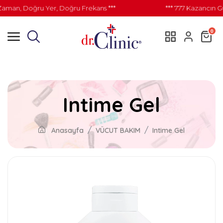
aman, Doğru Yer, Doğru Frekans ***
*** 777 Kazancın G
0
Intime Gel
Anasayfa
VÜCUT BAKIM
Intime Gel