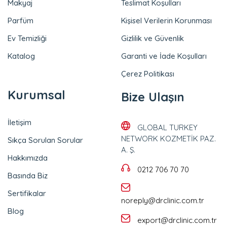
Makyaj
Teslimat Koşulları
Parfüm
Kişisel Verilerin Korunması
Ev Temizliği
Gizlilik ve Güvenlik
Katalog
Garanti ve İade Koşulları
Çerez Politikası
Kurumsal
Bize Ulaşın
İletişim
GLOBAL TURKEY
NETWORK KOZMETİK PAZ.
Sıkça Sorulan Sorular
A. Ş.
Hakkımızda
0212 706 70 70
Basında Biz
Sertifikalar
noreply@drclinic.com.tr
Blog
export@drclinic.com.tr