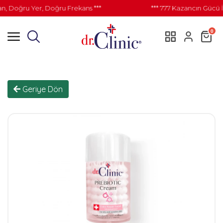
Doğru Yer, Doğru Frekans ***
*** 777 Kazancın Gücü İl
0
Geriye Dön