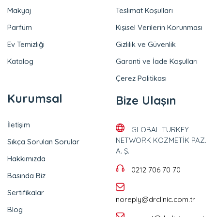
Makyaj
Teslimat Koşulları
Parfüm
Kişisel Verilerin Korunması
Ev Temizliği
Gizlilik ve Güvenlik
Katalog
Garanti ve İade Koşulları
Çerez Politikası
Kurumsal
Bize Ulaşın
İletişim
GLOBAL TURKEY
NETWORK KOZMETİK PAZ.
Sıkça Sorulan Sorular
A. Ş.
Hakkımızda
0212 706 70 70
Basında Biz
Sertifikalar
noreply@drclinic.com.tr
Blog