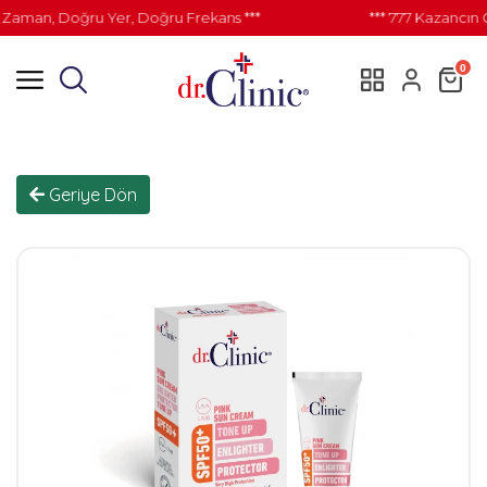
Zaman, Doğru Yer, Doğru Frekans ***
*** 777 Kazancın G
0
Geriye Dön