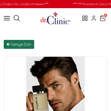
ğru Yer, Doğru Frekans ***
*** 777 Kazancın Gücü İle D
0
Geriye Dön