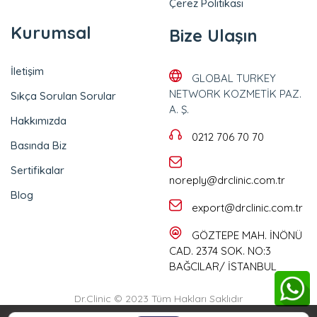
Çerez Politikası
Kurumsal
Bize Ulaşın
İletişim
GLOBAL TURKEY
NETWORK KOZMETİK PAZ.
Sıkça Sorulan Sorular
A. Ş.
Hakkımızda
0212 706 70 70
Basında Biz
Sertifikalar
noreply@drclinic.com.tr
Blog
export@drclinic.com.tr
GÖZTEPE MAH. İNÖNÜ
CAD. 2374 SOK. NO:3
BAĞCILAR/ İSTANBUL
Dr.Clinic © 2023 Tüm Hakları Saklıdır