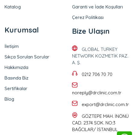
Katalog
Garanti ve İade Koşulları
Çerez Politikası
Kurumsal
Bize Ulaşın
İletişim
GLOBAL TURKEY
NETWORK KOZMETİK PAZ.
Sıkça Sorulan Sorular
A. Ş.
Hakkımızda
0212 706 70 70
Basında Biz
Sertifikalar
noreply@drclinic.com.tr
Blog
export@drclinic.com.tr
GÖZTEPE MAH. İNÖNÜ
CAD. 2374 SOK. NO:3
BAĞCILAR/ İSTANBUL