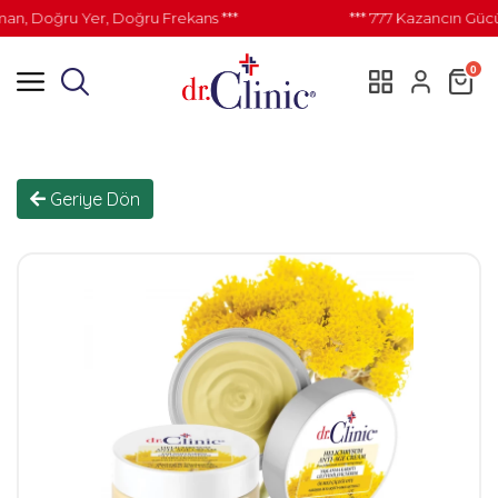
 Doğru Yer, Doğru Frekans ***
*** 777 Kazancın Gücü İl
0
Geriye Dön