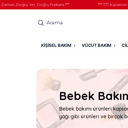
man, Doğru Yer, Doğru Frekans ***
*** 777 Kazancın Güc
Arama
KİŞİSEL BAKIM
VÜCUT BAKIM
Cİ
Bebek Bakı
Bebek bakımı ürünleri kapsa
yağı gibi ürünleri ve birçok 