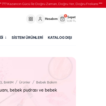
77 Kazancın Gücü İle Doğru Zaman, Doğru Yer, Doğru Frekans ***
0
Sepet
Hesabım
0,00 TL
Ğİ
SİSTEM ÜRÜNLERİ
KATALOG DIŞI
EL BAKIM
Ürünler
Bebek Bakım
uanı, bebek pudrası ve bebek