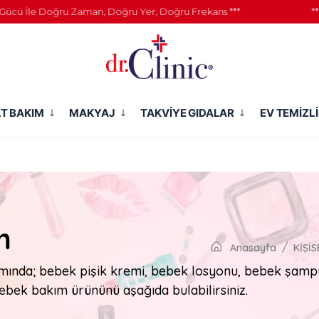
ü İle Doğru Zaman, Doğru Yer, Doğru Frekans ***
*** 7
LT BAKIM
MAKYAJ
TAKVİYE GIDALAR
EV TEMİZLİ
m
Anasayfa
KİŞİS
mında; bebek pişik kremi, bebek losyonu, bebek şamp
bebek bakım ürününü aşağıda bulabilirsiniz.