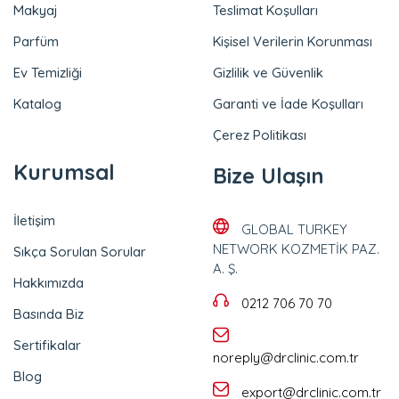
Makyaj
Teslimat Koşulları
Parfüm
Kişisel Verilerin Korunması
Ev Temizliği
Gizlilik ve Güvenlik
Katalog
Garanti ve İade Koşulları
Çerez Politikası
Kurumsal
Bize Ulaşın
İletişim
GLOBAL TURKEY
NETWORK KOZMETİK PAZ.
Sıkça Sorulan Sorular
A. Ş.
Hakkımızda
0212 706 70 70
Basında Biz
Sertifikalar
noreply@drclinic.com.tr
Blog
export@drclinic.com.tr