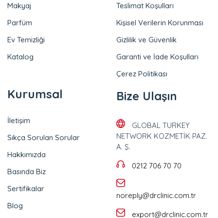
Makyaj
Teslimat Koşulları
Parfüm
Kişisel Verilerin Korunması
Ev Temizliği
Gizlilik ve Güvenlik
Katalog
Garanti ve İade Koşulları
Çerez Politikası
Kurumsal
Bize Ulaşın
İletişim
GLOBAL TURKEY
NETWORK KOZMETİK PAZ.
Sıkça Sorulan Sorular
A. Ş.
Hakkımızda
0212 706 70 70
Basında Biz
Sertifikalar
noreply@drclinic.com.tr
Blog
export@drclinic.com.tr