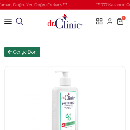
man, Doğru Yer, Doğru Frekans ***
*** 777 Kazancın Gü
0
Geriye Dön