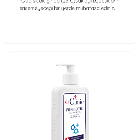
-Oda sıcaklığında (25*C)saklayın.Çocukların
erişemeyeceği bir yerde muhafaza ediniz.